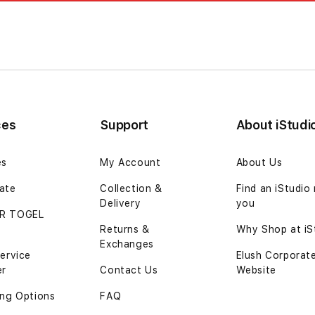
ces
Support
About iStudi
es
My Account
About Us
ate
Collection &
Find an iStudio
Delivery
you
R TOGEL
E
Returns &
Why Shop at iS
Exchanges
Service
Elush Corporat
er
Contact Us
Website
ing Options
FAQ