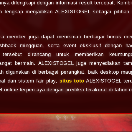
ya dilengkapi dengan informasi result tercepat. Kombin
n lengkap menjadikan ALEXISTOGEL sebagai pilihan 
.
ara member juga dapat menikmati berbagai bonus men
ashback mingguan, serta event eksklusif dengan h
 tersebut dirancang untuk memberikan keuntun
angat bermain. ALEXISTOGEL juga menyediakan tamp
h digunakan di berbagai perangkat, baik desktop ma
nal dan sistem fair play,
situs toto
ALEXISTOGEL terus
l online terpercaya dengan prediksi terakurat di tahun in