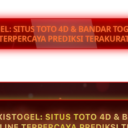
EL: SITUS TOTO 4D & BANDAR TO
TERPERCAYA PREDIKSI TERAKURA
XISTOGEL: SITUS TOTO 4D &
LINE TERPERCAYA PREDIKSI 
Skip to