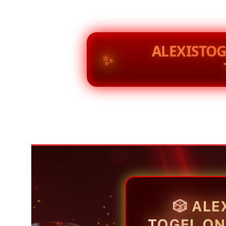
ALEXISTOG
✨
🎲 ALE
TOGEL ON