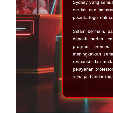
Sydney yang semuan
cerdas dan pasara
pecinta togel online
Selain bermain, p
deposit harian, c
program promosi
meningkatkan sem
responsif dan muda
pelayanan profesio
sebagai bandar toge