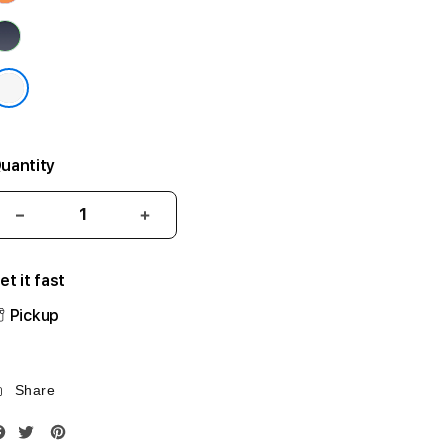
uantity
Decrease
Increase
quantity
quantity
for
for
et it fast
iPhone
iPhone
17
17
Pickup
Air
Air
1TB
1TB
Silver
Silver
Share