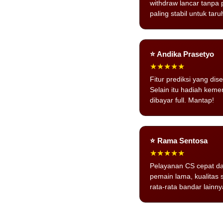
withdraw lancar tanpa 
paling stabil untuk tar
⭐ Andika Prasetyo
★★★★★
Fitur prediksi yang di
Selain itu hadiah kem
dibayar full. Mantap!
⭐ Rama Sentosa
★★★★★
Pelayanan CS cepat da
pemain lama, kualitas si
rata-rata bandar lainny