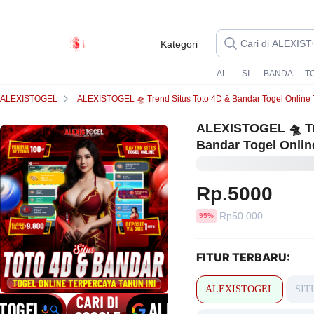
Kategori
ALEXISTOGEL
SITUS TOTO
BANDAR TOGEL ONLINE
ALEXISTOGEL
ALEXISTOGEL 🛸 Trend Situs Toto 4D & Bandar Togel Online Terpercaya Tahun 
ALEXISTOGEL 🛸 Tr
Bandar Togel Onlin
Rp.5000
Harga
Rp50.000
diskon
95%
sebelum
diskon
FITUR TERBARU:
ALEXISTOGEL
SIT